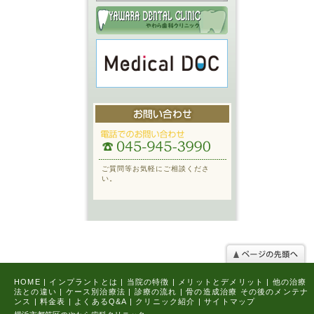
ご質問等お気軽にご相談くださ
い。
HOME
|
インプラントとは
|
当院の特徴
|
メリットとデメリット
|
他の治療
法との違い
|
ケース別治療法
|
診療の流れ
|
骨の造成治療
その後のメンテナ
ンス
|
料金表
|
よくあるQ&A
|
クリニック紹介
|
サイトマップ