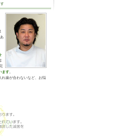
ます
ま
があ
を
は
完
います
。
入れ歯が合わないなど、お悩