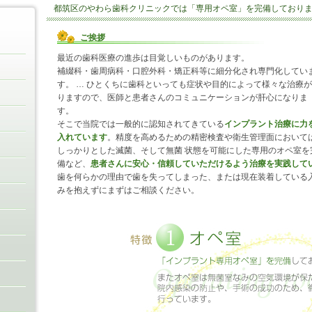
都筑区のやわら歯科クリニックでは「専用オペ室」を完備しており
ご挨拶
最近の歯科医療の進歩は目覚しいものがあります。
補綴科・歯周病科・口腔外科・矯正科等に細分化され専門化してい
す。 … ひとくちに歯科といっても症状や目的によって様々な治療
りますので、医師と患者さんのコミュニケーションが肝心になりま
す。
そこで当院では一般的に認知されてきている
インプラント治療に力
入れています
。精度を高めるための精密検査や衛生管理面において
しっかりとした滅菌、そして無菌 状態を可能にした専用のオペ室を
備など、
患者さんに安心・信頼していただけるよう治療を実践して
歯を何らかの理由で歯を失ってしまった、または現在装着している
みを抱えずにまずはご相談ください。