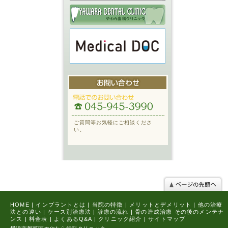
ご質問等お気軽にご相談くださ
い。
HOME
|
インプラントとは
|
当院の特徴
|
メリットとデメリット
|
他の治療
法との違い
|
ケース別治療法
|
診療の流れ
|
骨の造成治療
その後のメンテナ
ンス
|
料金表
|
よくあるQ&A
|
クリニック紹介
|
サイトマップ