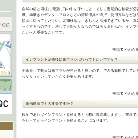
自然の歯と同様に清潔に口の中を保つこと、そして定期的な検査が必
度、歯磨きやデンタルフロスなどの清掃用具の選択、使用方法などは
指示に従ってください。定期検診は、きちんと清掃できているか、噛
ックするものです。決して大掛かりなものではありませんが、インプ
たいへん重要なことです。
投稿者 やわら
インプラント治療後に歯ブラシは行ってもいいですか？
手術をして数日は歯ブラシが当たると痛いので、できる範囲でしてい
っかりうがいしていただく必要があります。
投稿者 やわら
歯槽膿漏でも大丈夫ですか？
軽度であればインプラントを植えると同時に骨造成しますし、重度で
を行ってからインプラントを植えることになります。
投稿者 やわら