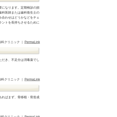
要になります。定期検診の頻
歯科医師または歯科衛生士の
み合わせはどうかなどをチェ
ラントを長持ちさせるために
歯科クリニック ｜
PermaLink
ただき、不足分は消毒薬でし
歯科クリニック ｜
PermaLink
あればまず、骨移植・骨造成
歯科クリニック ｜
PermaLink