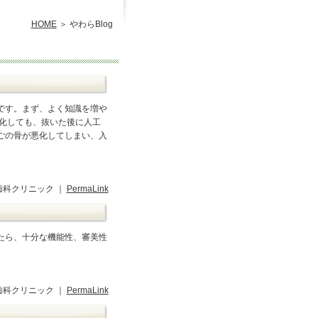
HOME
やわらBlog
です。まず、よく知識を増や
化しても、抜いた後に人工
ごの骨が悪化してしまい、入
歯科クリニック ｜
PermaLink
たら、十分な機能性、審美性
歯科クリニック ｜
PermaLink